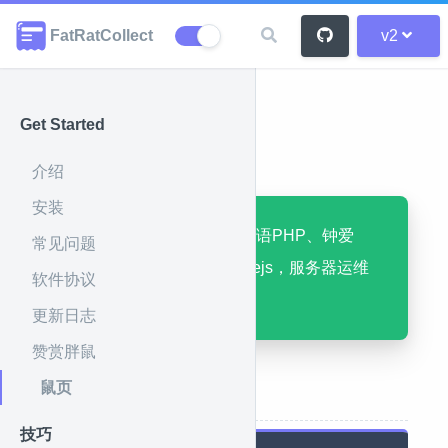
FatRatCollect
v2
Get Started
鼠页
介绍
安装
胖鼠是一名程序员，母语PHP、钟爱
常见问题
python，golang，nodejs，服务器运维
软件协议
部署，docker集群
更新日志
赞赏胖鼠
鼠页
添加好友
技巧