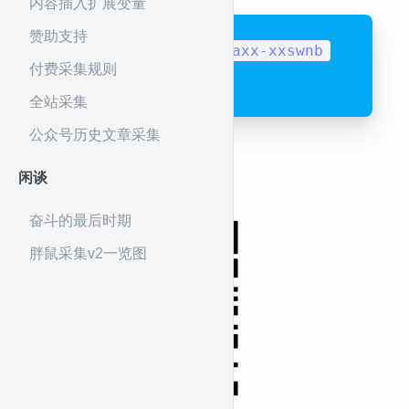
内容插入扩展变量
赞助支持
waxx-xxswnb
胖鼠联系方式 微信:
付费采集规则
1056418053
QQ:
全站采集
公众号历史文章采集
闲谈
奋斗的最后时期
胖鼠采集v2一览图