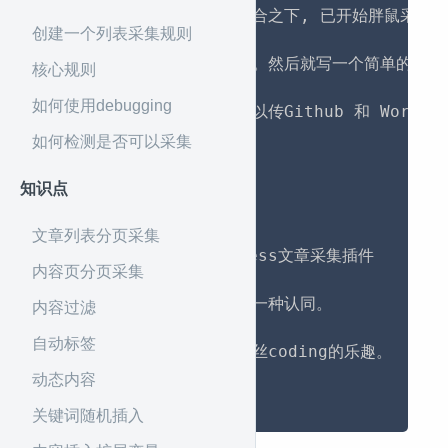
写胖鼠采集是在一次机缘巧合之下, 已开始胖鼠采集只
创建一个列表采集规则
后来需要变的稍微灵活一点。然后就写一个简单的图形
核心规则
如何使用debugging
领导看到了说这个小玩意可以传Github 和 WordPre
如何检测是否可以采集
然后. 然后..

知识点
开启胖鼠进化之路…………

文章列表分页采集
胖鼠采集是开源的WordPress文章采集插件

内容页分页采集
鼠们打赏或者评论支持，是一种认同。

内容过滤
自动标签
给胖鼠平淡的生活中增加一丝coding的乐趣。

动态内容
最后祝鼠友们建站顺利。
关键词随机插入