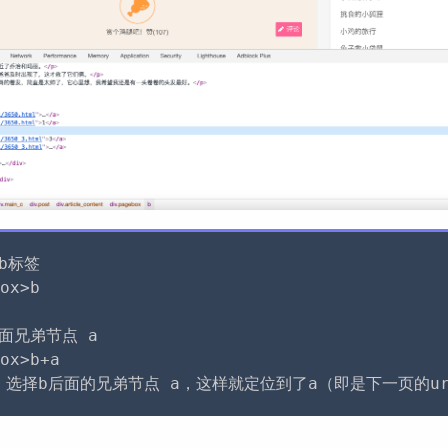
标签

x>b

面兄弟节点 a

x>b+a 
