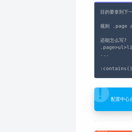
目的要拿到下一
规则 .page a
还能怎么写?

.page>ul>l
...

:contai
配置中心