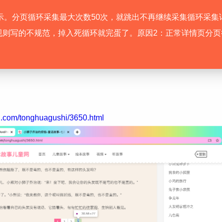
示。分页循环采集最大次数50次，就跳出不再继续采集循环采集
友规则写的不规范，掉入死循环就完蛋了。原因2：正常详情页分
i.com/tonghuagushi/3650.html